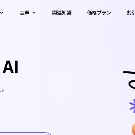
音声
関連知識
価格プラン
割
学生割引
画像 AIツール
動画AIツール
音声AIツール
AIダンス・
AI 写真高画質化
AI動画高画質化
AI高音質化
動画変換
音声結合
教師割引とヘルスケア割引
ター
 AI
AI顔アニメーター
動画圧縮
Al ボーカルリムーバー
AI背景リム
音声抽出
音声変換
音声合併
すべてのAI画像
ール
すべてのAI動画
すべてのAI音声