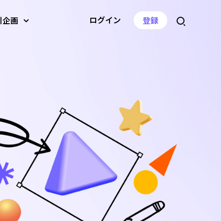
ログイン
引企画
登録
ジェネレー
AI画像アップスケーラー
AI動画翻訳
音量変更
ーバー
AI背景ジェネレーター
音声圧縮
音声速度の変更
ツールを見る
ツールを見る
ツールを見る