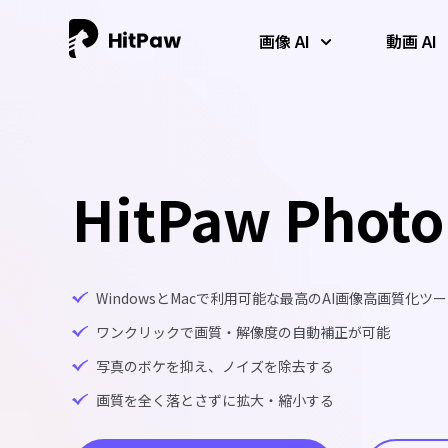
画像 AI
動画 AI
HitPaw Photo
WindowsとMacで利用可能な最高のAI画像高画質化ツ
ワンクリックで画質・解像度の自動補正が可能
AI 写真高画質化
AI動画高画質化
AI高音質化
写真のボケを抑え、ノイズを除去する
AIによる写真の高画質化、アップスケール、復元、カラー化が一
低解像度の動画を即座に4Kに変換する最高のAI動画高画質ツール
何もインストールすることなく、AIを使ってオーディオをクリー
度にできます。
です。
ンアップし、音質を向上させます。
画質を全く落とさずに拡大・縮小する