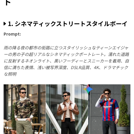
ト
1. シネマティックストリートスタイルボーイ
Prompt:
雨の降る夜の都市の街路に立つスタイリッシュなティーンエイジャ
ーの男の子の超リアルなシネマティックポートレート。濡れた道路
に反射するネオンライト、黒いフーディーとスニーカーを着用、自
信に満ちた表情、浅い被写界深度、DSLR品質、4K、ドラマチック
な照明