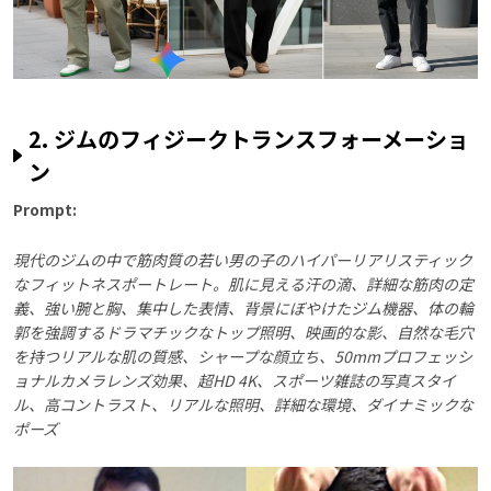
2. ジムのフィジークトランスフォーメーショ
ン
Prompt:
現代のジムの中で筋肉質の若い男の子のハイパーリアリスティック
なフィットネスポートレート。肌に見える汗の滴、詳細な筋肉の定
義、強い腕と胸、集中した表情、背景にぼやけたジム機器、体の輪
郭を強調するドラマチックなトップ照明、映画的な影、自然な毛穴
を持つリアルな肌の質感、シャープな顔立ち、50mmプロフェッシ
ョナルカメラレンズ効果、超HD 4K、スポーツ雑誌の写真スタイ
ル、高コントラスト、リアルな照明、詳細な環境、ダイナミックな
ポーズ