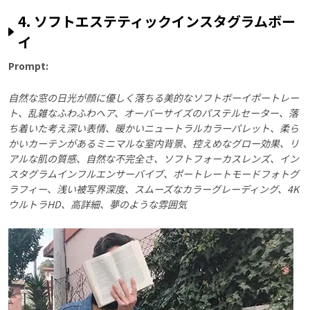
4. ソフトエステティックインスタグラムボー
イ
Prompt:
自然な窓の日光が顔に優しく落ちる美的なソフトボーイポートレー
ト、乱雑なふわふわヘア、オーバーサイズのパステルセーター、落
ち着いた考え深い表情、暖かいニュートラルカラーパレット、柔ら
かいカーテンがあるミニマルな室内背景、控えめなグロー効果、リ
アルな肌の質感、自然な不完全さ、ソフトフォーカスレンズ、イン
スタグラムインフルエンサーバイブ、ポートレートモードフォトグ
ラフィー、浅い被写界深度、スムーズなカラーグレーディング、4K
ウルトラHD、高詳細、夢のような雰囲気