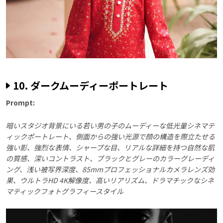
10. ダークムーディーポートレート
Prompt:
暗いスタジオ背景にいる若い男の子のムーディーな低光量シネマテ
ィックポートレート、側面からの強い光源で顔の構造を際立たせる
強い影、強烈な表情、シャープな目、リアルな詳細を持つ自然な肌
の質感、深いコントラスト、ブラックとグレーのカラーグレーディ
ング、浅い被写界深度、85mmプロフェッショナルカメラレンズ効
果、ウルトラHD 4K解像度、高いリアリズム、ドラマチックなシネ
マティックフォトグラフィースタイル