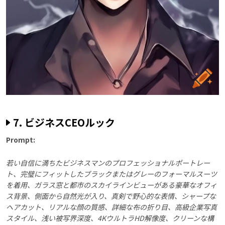
7. ビジネスCEOルック
Prompt:
若い自信に満ちたビジネスマンのプロフェッショナルポートレー
ト、完璧にフィットしたブラックまたはグレーのフォーマルスーツ
を着用、ガラス窓と都市のスカイラインビューがある豪華なオフィ
ス背景、側面から自然光が入り、真剣で野心的な表情、シャープな
ヘアカット、リアルな顔の質感、詳細な布の折り目、高級企業写真
スタイル、浅い被写界深度、4KウルトラHD解像度、クリーンな構