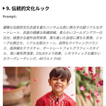
9. 伝統的文化ルック
Prompt:
優雅な伝統的文化衣装を着たハンサムな若い男の子の超リアルなポ
ートレート、衣装の精緻な刺繍詳細、柔らかいゴールデンアワーの
日光、緑豊かな屋外自然背景、落ち着いた自信に満ちた表情、シャ
ープな顔立ち、リアルな肌のトーン、自然なライティングバラン
ス、高詳細なテクスチャ、ポートレートフォトグラフィースタイ
ル、浅い被写界深度、DSLRカメラ効果、シネマティックな暖かい
カラーグレーディング、4KウルトラHD