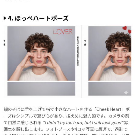
4. ほっぺハートポーズ
頬のそばに手を上げて指で小さなハートを作る「Cheek Heart」ポ
ーズはシンプルで遊び心があり、控えめに魅力的です。カメラの前
で自然に感じられる
"I didn't try too hard, but I still look good"
雰
囲気を醸し出します。フォトブースや4コマ写真に最適で、過剰で