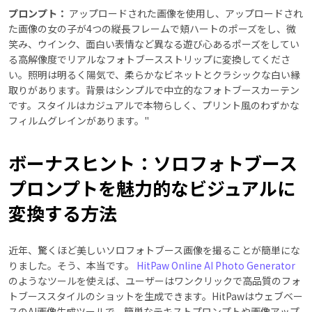
プロンプト：
アップロードされた画像を使用し、アップロードされ
た画像の女の子が4つの縦長フレームで頬ハートのポーズをし、微
笑み、ウインク、面白い表情など異なる遊び心あるポーズをしてい
る高解像度でリアルなフォトブースストリップに変換してくださ
い。照明は明るく陽気で、柔らかなビネットとクラシックな白い縁
取りがあります。背景はシンプルで中立的なフォトブースカーテン
です。スタイルはカジュアルで本物らしく、プリント風のわずかな
フィルムグレインがあります。"
ボーナスヒント：ソロフォトブース
プロンプトを魅力的なビジュアルに
変換する方法
近年、驚くほど美しいソロフォトブース画像を撮ることが簡単にな
りました。そう、本当です。
HitPaw Online AI Photo Generator
のようなツールを使えば、ユーザーはワンクリックで高品質のフォ
トブーススタイルのショットを生成できます。HitPawはウェブベー
スのAI画像生成ツールで、簡単なテキストプロンプトや画像アップ