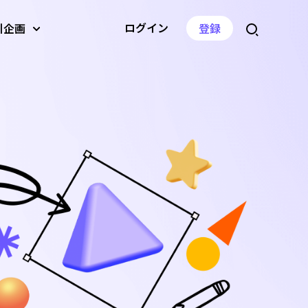
ログイン
引企画
登録
ジェネレー
AI画像アップスケーラー
AI動画翻訳
音量変更
ーバー
AI背景ジェネレーター
音声圧縮
音声速度の変更
ツールを見る
ツールを見る
ツールを見る