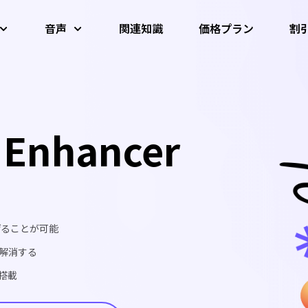
音声
関連知識
価格プラン
割
学生割引
画像 AIツール
動画AIツール
音声AIツール
AIダンス・
AI 写真高画質化
AI動画高画質化
AI高音質化
動画変換
音声結合
教師割引とヘルスケア割引
ター
 Enhancer
AI顔アニメーター
動画圧縮
Al ボーカルリムーバー
AI背景リム
音声抽出
音声変換
音声合併
すべてのAI画像
げることが可能
すべてのAI動画
解消する
すべてのAI音声
搭載