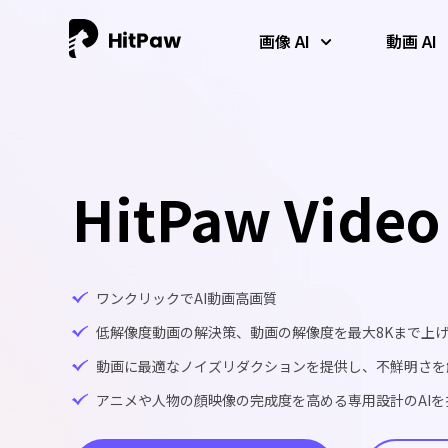
画像 AI
動画 AI
HitPaw Video
ワンクリックでAI動画高画質
低解像度動画の解決策、動画の解像度を最大8Kまで上
AI 写真高画質化
AI動画高画質化
AI高音質化
動画に最適なノイズリダクションを提供し、不鮮明さを
AIによる写真の高画質化、アップスケール、復元、カラー化が一
低解像度の動画を即座に4Kに変換する最高のAI動画高画質ツール
何もインストールすることなく、AIを使ってオーディオをクリー
度にできます。
です。
ンアップし、音質を向上させます。
アニメや人物の顔映像の完成度を高める専用設計のAIを