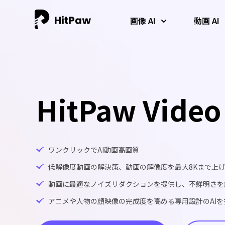
画像 AI
動画 AI
HitPaw Video
ワンクリックでAI動画高画質
低解像度動画の解決策、動画の解像度を最大8Kまで上
AI 写真高画質化
AI動画高画質化
AI高音質化
動画に最適なノイズリダクションを提供し、不鮮明さを
AIによる写真の高画質化、アップスケール、復元、カラー化が一
低解像度の動画を即座に4Kに変換する最高のAI動画高画質ツール
何もインストールすることなく、AIを使ってオーディオをクリー
度にできます。
です。
ンアップし、音質を向上させます。
アニメや人物の顔映像の完成度を高める専用設計のAIを