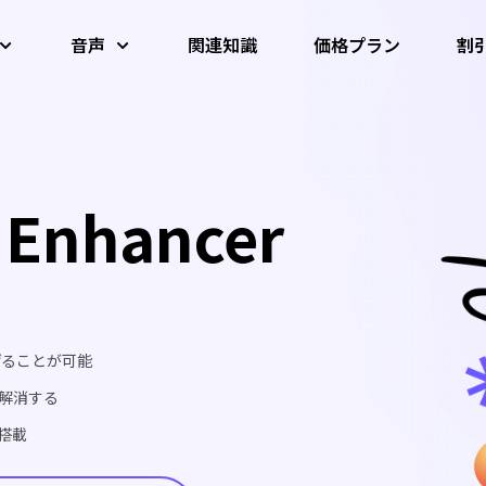
音声
関連知識
価格プラン
割
学生割引
画像 AIツール
動画AIツール
音声AIツール
AIダンス・
AI 写真高画質化
AI動画高画質化
AI高音質化
動画変換
音声結合
教師割引とヘルスケア割引
ター
 Enhancer
AI顔アニメーター
動画圧縮
Al ボーカルリムーバー
AI背景リム
音声抽出
音声変換
音声合併
すべてのAI画像
げることが可能
すべてのAI動画
解消する
すべてのAI音声
搭載