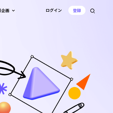
ログイン
引企画
登録
ジェネレー
AI画像アップスケーラー
AI動画翻訳
音量変更
ーバー
AI背景ジェネレーター
音声圧縮
音声速度の変更
ツールを見る
ツールを見る
ツールを見る