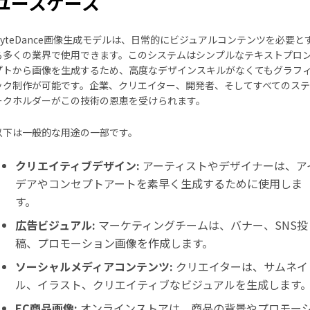
ユースケース
ByteDance画像生成モデルは、日常的にビジュアルコンテンツを必要と
る多くの業界で使用できます。このシステムはシンプルなテキストプロ
プトから画像を生成するため、高度なデザインスキルがなくてもグラフ
ック制作が可能です。企業、クリエイター、開発者、そしてすべてのステ
ークホルダーがこの技術の恩恵を受けられます。
以下は一般的な用途の一部です。
クリエイティブデザイン:
アーティストやデザイナーは、ア
デアやコンセプトアートを素早く生成するために使用しま
す。
広告ビジュアル:
マーケティングチームは、バナー、SNS投
稿、プロモーション画像を作成します。
ソーシャルメディアコンテンツ:
クリエイターは、サムネイ
ル、イラスト、クリエイティブなビジュアルを生成します
EC商品画像:
オンラインストアは、商品の背景やプロモー