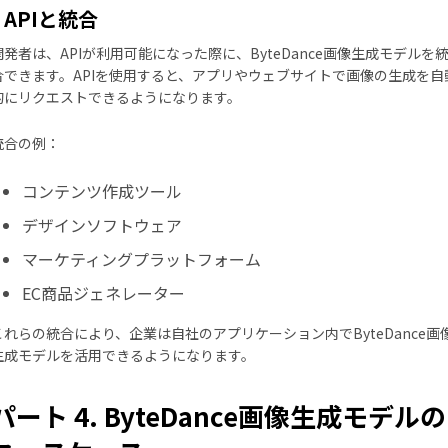
APIと統合
開発者は、APIが利用可能になった際に、ByteDance画像生成モデルを
合できます。APIを使用すると、アプリやウェブサイトで画像の生成を自
的にリクエストできるようになります。
統合の例：
コンテンツ作成ツール
デザインソフトウェア
マーケティングプラットフォーム
EC商品ジェネレーター
これらの統合により、企業は自社のアプリケーション内でByteDance画
生成モデルを活用できるようになります。
パート 4. ByteDance画像生成モデルの