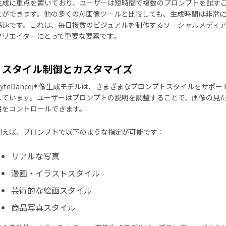
生成に重点を置いており、ユーザーは短時間で複数のプロンプトを試す
とができます。他の多くのAI画像ツールと比較しても、生成時間は非常
高速です。これは、毎日複数のビジュアルを制作するソーシャルメディ
クリエイターにとって重要な要素です。
スタイル制御とカスタマイズ
ByteDance画像生成モデルは、さまざまなプロンプトスタイルをサポー
しています。ユーザーはプロンプトの説明を調整することで、画像の見
目をコントロールできます。
例えば、プロンプトで以下のような指定が可能です：
リアルな写真
漫画・イラストスタイル
芸術的な絵画スタイル
商品写真スタイル