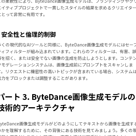
この柔軟性により、ByteDance画像生成モデルは、ブランディングやク
エイティブプロジェクトで一貫したスタイルの結果を求めるクリエイタ
にとって非常に有用です。
安全性と倫理的制御
多くの現代的なAIツールと同様に、ByteDance画像生成モデルにはセー
ティフィルターが組み込まれています。これらのフィルターは、有害、
解を招く、または安全でない画像の生成を防止しようとします。コンテ
ツモデレーションシステムは、画像生成前にプロンプトをスキャンしま
す。リクエストに機密性の高いトピックが含まれている場合、システム
出力をブロックまたは調整することがあります。
パート 3. ByteDance画像生成モデルの
技術的アーキテクチャ
ByteDance画像生成モデルがどのようにしてテキストから画像を生成す
のかを理解するために、その背後にある技術を見てみましょう。多くの