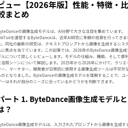
ビュー【2026年版】性能・特徴・
較まとめ
ByteDanceの画像生成モデルは、AI分野で大きな注目を集めています。
TikTokを運営するByteDanceは、近年AI研究に多額の投資を行ってきま
た。同社の最新の研究は、テキストプロンプトから画像を生成するシス
ムに焦点を当てています。この記事では、2026年のByteDance画像生成
デルについて詳しくレビューします。モデルの仕組み、機能、そして便
な活用シーンについて解説します。2025年から2026年にかけて、クリエ
ター、マーケター、開発者が日常的に使用する画像生成ツールは不可欠
ものとなりました。ByteDanceの画像生成モデルを理解することで、ユ
ザーはそれが自分のニーズに合っているかどうかを判断できます。
パート 1. ByteDance画像生成モデルと
は？
ByteDance画像生成モデルは、入力されたプロンプトから画像を生成す