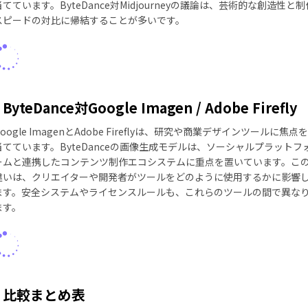
当てています。ByteDance対Midjourneyの議論は、芸術的な創造性と制
スピードの対比に帰結することが多いです。
ByteDance対Google Imagen / Adobe Firefly
oogle ImagenとAdobe Fireflyは、研究や商業デザインツールに焦点を
当てています。ByteDanceの画像生成モデルは、ソーシャルプラットフ
ームと連携したコンテンツ制作エコシステムに重点を置いています。こ
違いは、クリエイターや開発者がツールをどのように使用するかに影響
ます。安全システムやライセンスルールも、これらのツールの間で異な
ます。
比較まとめ表