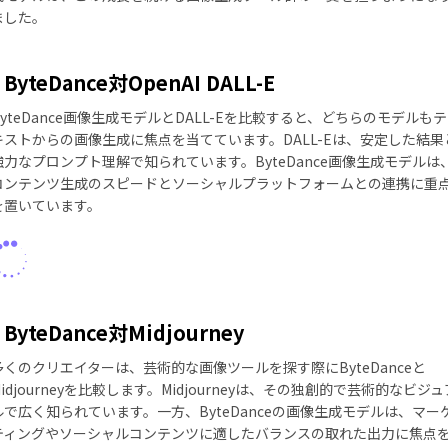
ました。
ByteDance対OpenAI DALL-E
ByteDance画像生成モデルとDALL-Eを比較すると、どちらのモデルもテ
キストからの画像生成に焦点を当てています。DALL-Eは、安定した結果
強力なプロンプト理解で知られています。ByteDance画像生成モデルは
コンテンツ生成のスピードとソーシャルプラットフォームとの連携に重
を置いています。
ByteDance対Midjourney
多くのクリエイターは、芸術的な画像ツールを探す際にByteDanceと
Midjourneyを比較します。Midjourneyは、その独創的で芸術的なビジュ
ルで広く知られています。一方、ByteDanceの画像生成モデルは、マー
ティングやソーシャルコンテンツに適したバランスの取れた出力に焦点