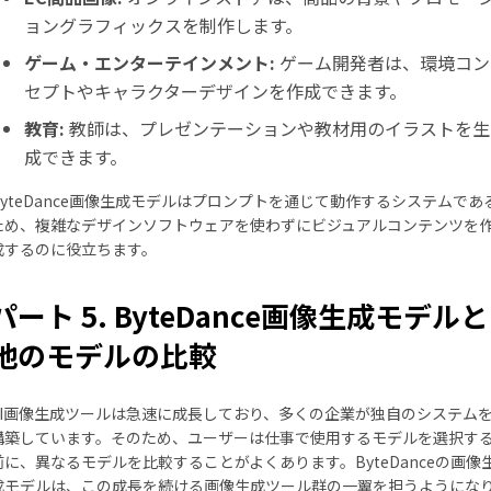
ョングラフィックスを制作します。
ゲーム・エンターテインメント:
ゲーム開発者は、環境コン
セプトやキャラクターデザインを作成できます。
教育:
教師は、プレゼンテーションや教材用のイラストを生
成できます。
ByteDance画像生成モデルはプロンプトを通じて動作するシステムであ
ため、複雑なデザインソフトウェアを使わずにビジュアルコンテンツを
成するのに役立ちます。
パート 5. ByteDance画像生成モデルと
他のモデルの比較
AI画像生成ツールは急速に成長しており、多くの企業が独自のシステム
構築しています。そのため、ユーザーは仕事で使用するモデルを選択す
前に、異なるモデルを比較することがよくあります。ByteDanceの画像
成モデルは、この成長を続ける画像生成ツール群の一翼を担うようにな