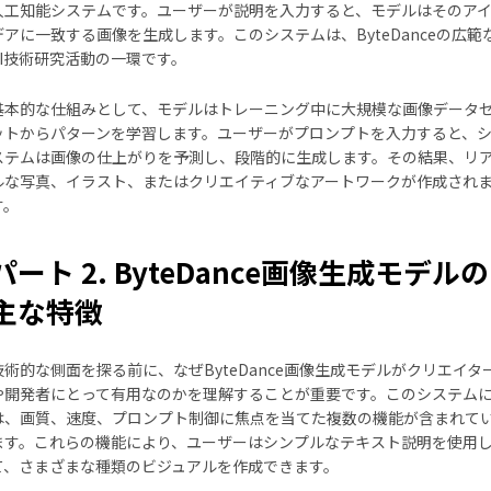
人工知能システムです。ユーザーが説明を入力すると、モデルはそのア
デアに一致する画像を生成します。このシステムは、ByteDanceの広範
AI技術研究活動の一環です。
基本的な仕組みとして、モデルはトレーニング中に大規模な画像データ
ットからパターンを学習します。ユーザーがプロンプトを入力すると、
ステムは画像の仕上がりを予測し、段階的に生成します。その結果、リ
ルな写真、イラスト、またはクリエイティブなアートワークが作成され
す。
パート 2. ByteDance画像生成モデルの
主な特徴
技術的な側面を探る前に、なぜByteDance画像生成モデルがクリエイタ
や開発者にとって有用なのかを理解することが重要です。このシステム
は、画質、速度、プロンプト制御に焦点を当てた複数の機能が含まれて
ます。これらの機能により、ユーザーはシンプルなテキスト説明を使用
て、さまざまな種類のビジュアルを作成できます。