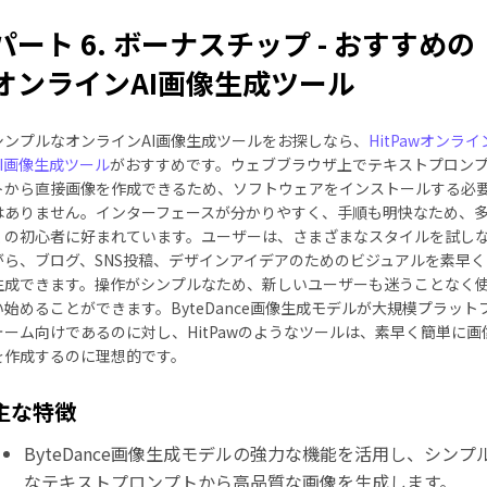
パート 6. ボーナスチップ - おすすめの
オンラインAI画像生成ツール
シンプルなオンラインAI画像生成ツールをお探しなら、
HitPawオンライ
AI画像生成ツール
がおすすめです。ウェブブラウザ上でテキストプロン
トから直接画像を作成できるため、ソフトウェアをインストールする必
はありません。インターフェースが分かりやすく、手順も明快なため、
くの初心者に好まれています。ユーザーは、さまざまなスタイルを試し
がら、ブログ、SNS投稿、デザインアイデアのためのビジュアルを素早く
生成できます。操作がシンプルなため、新しいユーザーも迷うことなく
い始めることができます。ByteDance画像生成モデルが大規模プラット
ォーム向けであるのに対し、HitPawのようなツールは、素早く簡単に画
を作成するのに理想的です。
主な特徴
ByteDance画像生成モデルの強力な機能を活用し、シンプ
なテキストプロンプトから高品質な画像を生成します。