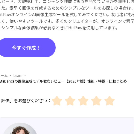
スピード、大規模利用、コンテンツ作成に焦点を当てているかを説明し
した。素早く画像を作成するためのシンプルなツールをお探しの場合は
HitPawオンラインAI画像生成ツールを試してみてください。初心者にも
しく、使いやすいツールです。多くのクリエイターが、オンラインで素
くシンプルな画像結果が必要なときにHitPawを使用しています。
今すぐ作成！
ーム >
Learn >
yteDanceの画像生成モデル徹底レビュー【2026年版】性能・特徴・比較まとめ
「評価」をお選びください：