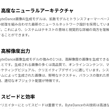
高度なニューラルアーキテクチャ
ByteDance画像AI生成モデルは、拡散モデルとトランスフォーマーベー
の処理を組み合わせた最新のニューラルネットワーク設計を採用してい
す。これにより、システムはテキストの意味と視覚的な詳細の両方を理
することができます。
高解像度出力
ByteDance画像生成モデルの強みの1つは、高解像度の画像を生成でき
ことです。生成される画像の多くは高品質で、オンラインコンテンツ、
ーケティングビジュアル、クリエイティブデザインに適しています。シス
テムによって生成された画像は、鮮明なテクスチャ、バランスの取れた
明、適切なオブジェクト配置が特徴です。
スピードと効率
クリエイターにとってスピードは重要です。ByteDanceのAI技術は高速