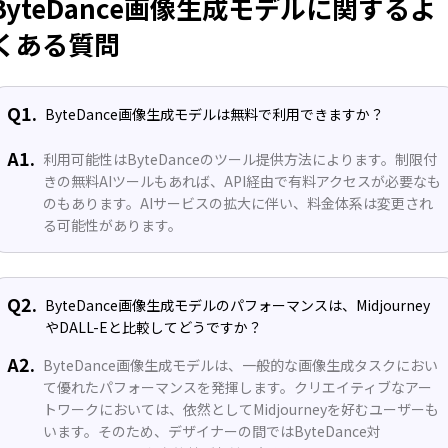
ByteDance画像生成モデルに関するよ
くある質問
Q1.
ByteDance画像生成モデルは無料で利用できますか？
A1.
利用可能性はByteDanceのツール提供方法によります。制限付
きの無料AIツールもあれば、API経由で有料アクセスが必要なも
のもあります。AIサービスの拡大に伴い、料金体系は変更され
る可能性があります。
Q2.
ByteDance画像生成モデルのパフォーマンスは、Midjourney
やDALL-Eと比較してどうですか？
A2.
ByteDance画像生成モデルは、一般的な画像生成タスクにおい
て優れたパフォーマンスを発揮します。クリエイティブなアー
トワークにおいては、依然としてMidjourneyを好むユーザーも
います。そのため、デザイナーの間ではByteDance対