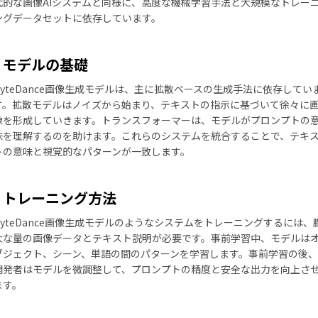
代的な画像AIシステムと同様に、高度な機械学習手法と大規模なトレー
ングデータセットに依存しています。
モデルの基礎
ByteDance画像生成モデルは、主に拡散ベースの生成手法に依存してい
す。拡散モデルはノイズから始まり、テキストの指示に基づいて徐々に
像を形成していきます。トランスフォーマーは、モデルがプロンプトの
味を理解するのを助けます。これらのシステムを統合することで、テキ
トの意味と視覚的なパターンが一致します。
トレーニング方法
ByteDance画像生成モデルのようなシステムをトレーニングするには、
大な量の画像データとテキスト説明が必要です。事前学習中、モデルは
ブジェクト、シーン、単語の間のパターンを学習します。事前学習の後、
開発者はモデルを微調整して、プロンプトの精度と安全な出力を向上さ
ます。