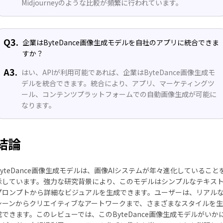
Midjourneyのような比較が頻繁に行われています。
Q3.
企業はByteDance画像生成モデルを自社のアプリに統合できま
すか？
A3.
はい、APIが利用可能であれば、企業はByteDance画像生成モ
デルを統合できます。統合により、アプリ、マーケティングツ
ール、コンテンツプラットフォームでの自動画像生成が可能に
なります。
結論
ByteDance画像生成モデルは、画像AIシステムが年々進化していること
示しています。強力な研究背景により、このモデルはシンプルなテキス
プロンプトから詳細なビジュアルを生成できます。ユーザーは、リアル
シーンからクリエイティブなアートワークまで、さまざまなスタイルを生
成できます。このレビューでは、このByteDance画像生成モデルがいか