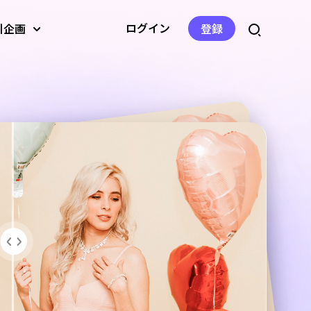
ログイン
引企画
登録
ジェネレー
AI画像アップスケーラー
AI動画翻訳
音量変更
ーバー
AI背景ジェネレーター
音声圧縮
音声速度の変更
ツールを見る
ツールを見る
ツールを見る