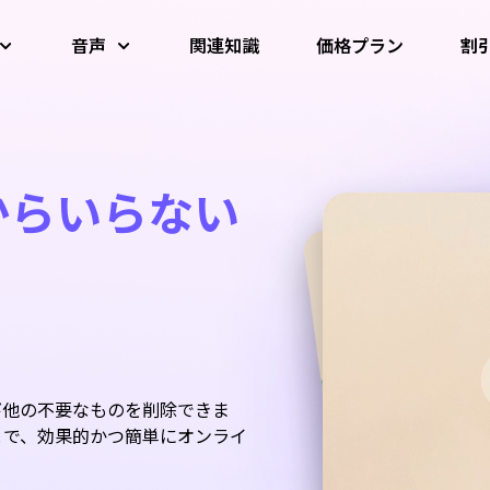
音声
関連知識
価格プラン
割
学生割引
画像 AIツール
動画AIツール
音声AIツール
AIダンス・
AI 写真高画質化
AI動画高画質化
AI高音質化
動画変換
音声結合
からいらない
教師割引とヘルスケア割引
ター
AI顔アニメーター
動画圧縮
Al ボーカルリムーバー
AI背景リム
音声抽出
音声変換
音声合併
すべてのAI画像
すべてのAI動画
すべてのAI音声
び他の不要なものを削除できま
とで、効果的かつ簡単にオンライ