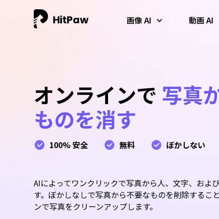
画像 AI
動画 AI
オンラインで
写真
ものを消す
100% 安全
無料
ぼかしない
AI 写真高画質化
AI動画高画質化
AI高音質化
AIによる写真の高画質化、アップスケール、復元、カラー化が一
低解像度の動画を即座に4Kに変換する最高のAI動画高画質ツール
何もインストールすることなく、AIを使ってオーディオをクリー
AIによってワンクリックで写真から人、文字、およ
度にできます。
です。
ンアップし、音質を向上させます。
す。ぼかしなしで写真から不要なものを削除するこ
ンで写真をクリーンアップします。