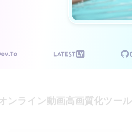
aw オンライン動画高画質化ツー