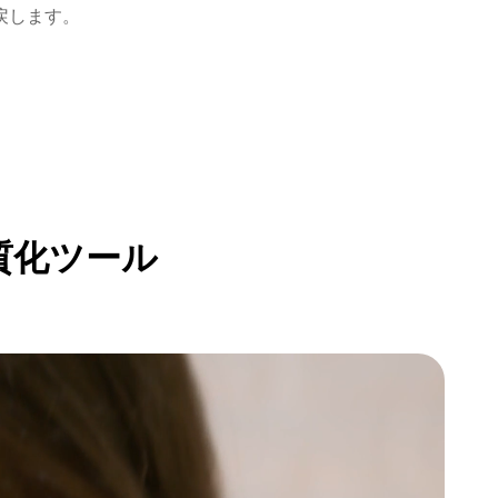
戻します。
質化ツール