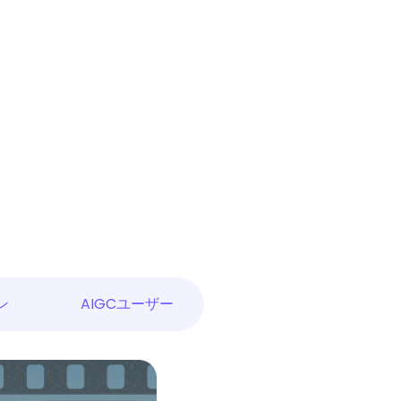
ン
AIGCユーザー