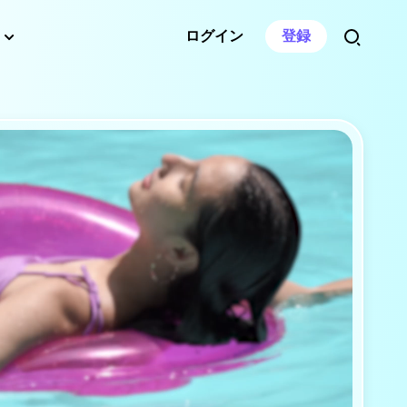
ログイン
登録
ロード
特徴
ログイン
無料でお試し
生割引
（Windows）
AI動画アップスケーラー
化（Mac）
師割引とヘルスケア割引
・ジェネレ
AI画像アップスケーラー
AI動画翻訳
音量変更
ムーバー
AI背景ジェネレーター
音声圧縮
音声速度の変更
ツールを見る
ツールを見る
ツールを見る