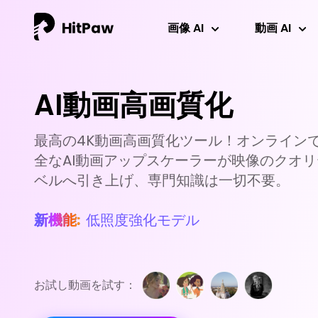
HitPaw Video Enhancer
画像 AI
動画 AI
AI動画高画質化
最高の4K動画高画質化ツール！オンラインで
全なAI動画アップスケーラーが映像のクオ
ベルへ引き上げ、専門知識は一切不要。
新機能:
低照度強化モデル
AI 写真高画質化
AI動画高画質化
AI高音質化
AIによる写真の高画質化、アップスケール、復元、カラー化が一
低解像度の動画を即座に4Kに変換する最高のAI動画高画質ツール
何もインストールすることなく、AIを使ってオーディオをクリー
度にできます。
です。
ンアップし、音質を向上させます。
お試し動画を試す：