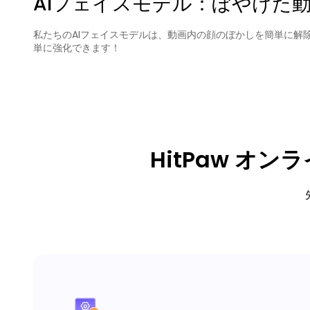
ノイズ除去モデル - 動画から
動画から背景ノイズをどうやって取り除くか？HitPaw オン
ズを除去する解決策を提供します。
HitPaw オ