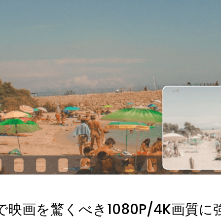
Iで映画を驚くべき1080P/4K画質に