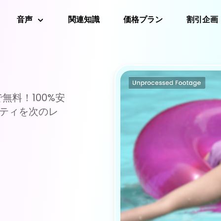
音声
関連知識
価格プラン
割引企画
ダウン
学
動画高画質化
画像 AIツール
動画AIツール
音声AIツール
動画高画質
教
AIダンス
AI 写真高画質化
AI動画高画質化
AI高音質化
動画変換
音声結合
ーター
無料！100%安
Al ボーカルリムーバ
リティを次のレ
AI顔アニメーター
動画圧縮
AI背景リ
音声抽出
ー
音声変換
音声合併
すべてのAI画像
すべてのAI動画
すべてのAI音声